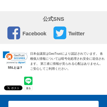
2026年08月04日
研修会場の選び方と活用方法｜貸会議室・レンタル
公式SNS
スペースで研修効果を高めるポイント
「研修会場をどのように選べばよいのか」「参加者が集中
Facebook
Twitter
できる環境を・・・
2026年08月03日
日本会議室はGeoTrustにより認証されています。
各
口コミ投稿募集しています
種個人情報については暗号化処理され安全に送信され
ます。
第三者に情報が見られる心配はありません。
いつも日本会議室のご利用、誠にありがとうございます。
SSLとは？
ご安心してご利用ください。
・・・
2026年08月03日
8月の朝礼ネタに困らない｜暑さ・体調管理・夏季
休暇前の1分スピーチ例文
8月は、猛暑による体調不良や集中力低下が起こりやす