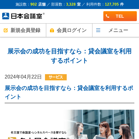
施設数：
902
店舗
／ 部屋数：
3,328
室
／ 利用件数：
127,705
件
TEL
新規会員登録
会員ログイン
メニュー
展示会の成功を目指すなら：貸会議室を利用
するポイント
2024年04月22日
展示会の成功を目指すなら：貸会議室を利用するポ
イント