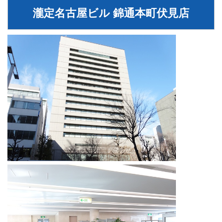
瀧定名古屋ビル 錦通本町伏見店