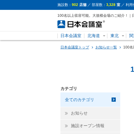
施設数：
902
店舗
／ 部屋数：
3,328
室
／ 利用
100名以上収容可能。大規模会場のご紹介！｜
日本会議室
北海道
東北
関
日本会議室トップ
お知らせ一覧
100
カテゴリ
全てのカテゴリ
お知らせ
施設オープン情報