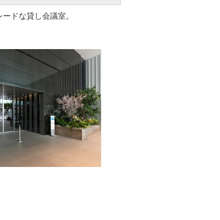
レードな貸し会議室。
。
。