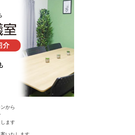
ーンから
で
たします
提案いたします