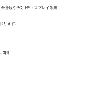
、全身鏡やPC用ディスプレイ等無
おります。
ル 3階