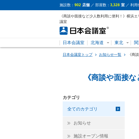
施設数：
902
店舗
／ 部屋数：
3,328
室
／ 利用
《商談や面接など少人数利用に便利！》横浜エ
議室
日本会議室
北海道
東北
関
日本会議室トップ
お知らせ一覧
《商談
《商談や面接な
カテゴリ
全てのカテゴリ
お知らせ
施設オープン情報