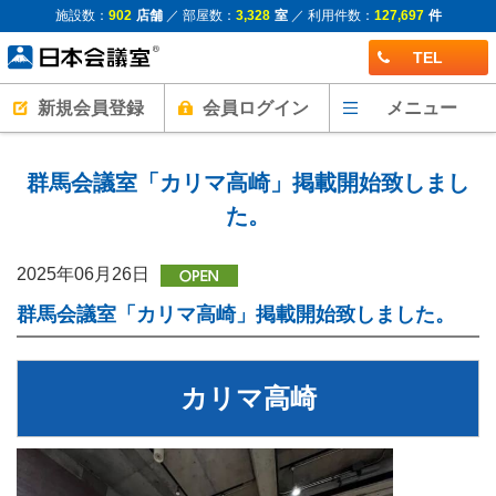
施設数：
902
店舗
／ 部屋数：
3,328
室
／ 利用件数：
127,697
件
TEL
新規会員登録
会員ログイン
メニュー
群馬会議室「カリマ高崎」掲載開始致しまし
た。
2025年06月26日
群馬会議室「カリマ高崎」掲載開始致しました。
カリマ高崎