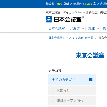
施設数：
902
店舗
／ 部屋数：
3,330
室
／ 利用
東京会議室「ダイカンGoburin 西新宿店」
日本会議室
北海道
東北
関
日本会議室トップ
お知らせ一覧
東京会
東京会議室「
カテゴリ
全てのカテゴリ
お知らせ
施設オープン情報