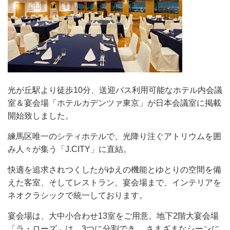
光が丘駅より徒歩10分、送迎バス利用可能なホテル内会議
室＆宴会場「ホテルカデンツァ東京」が日本会議室に掲載
開始致しました。
練馬区唯一のシティホテルで、光降り注ぐアトリウムを囲
み人々が集う「J.CITY」に直結。
快適を追求されつくしたがゆえの機能とゆとりの空間を備
えた客室、そしてレストラン、宴会場まで、インテリアを
ネオクラシックで統一しております。
宴会場は、大中小合わせ13室をご用意。地下2階大宴会場
「ラ・ローズ」は、3つに分割でき、 さまざまなシーンに