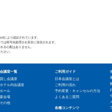
rustにより認証されています。
いては暗号化処理され安全に送信されます。
られる心配はありません。
ください。
会議室一覧
ご利用ガイド
貸し会議室
日本会議室とは
ホテル内会議室
ご利用の流れ
ホール
予約変更・キャンセルの方法
宴会場
よくあるご質問
その他
各種コンテンツ