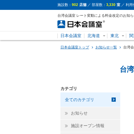
施設数：
902
店舗
／ 部屋数：
3,330
室
／ 利用
台湾会議室 レート変動による料金改定のお知
日本会議室
北海道
東北
関
日本会議室トップ
お知らせ一覧
台湾会
台湾
カテゴリ
全てのカテゴリ
お知らせ
施設オープン情報