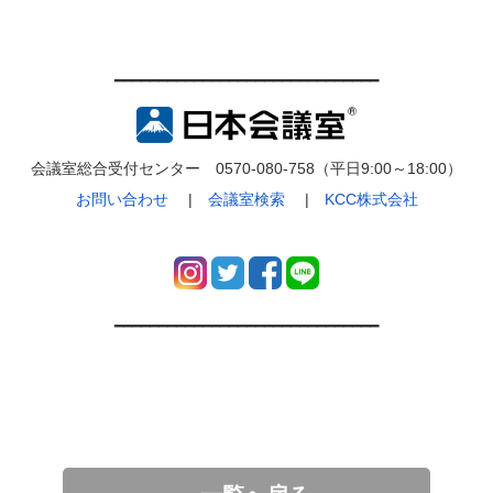
━━━━━━━━━━━━━━━━━━━━━━━━━━━━━━
会議室総合受付センター 0570-080-758（平日9:00～18:00）
お問い合わせ
|
会議室検索
|
KCC株式会社
━━━━━━━━━━━━━━━━━━━━━━━━━━━━━━