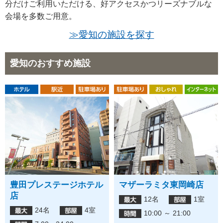
分だけご利用いただける、好アクセスかつリーズナブルな
会場を多数ご用意。
≫愛知の施設を探す
愛知のおすすめ施設
豊田プレステージホテル
マザーラミタ東岡崎店
店
12名
1室
24名
4室
10:00 ～ 21:00