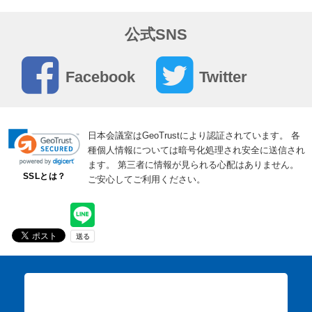
8月の朝礼ネタに困らない｜暑さ・体調管理・夏季
休暇前の1分スピーチ例文
公式SNS
8月は、猛暑による体調不良や集中力低下が起こりやす
く、職場全体で・・・
Facebook
Twitter
2026年08月01日
日本会議室 開催中キャンペーンのご紹介
日本会議室はGeoTrustにより認証されています。
各
現在開催中のキャンペーン情報をご紹介！ ぜひご利用く
種個人情報については暗号化処理され安全に送信され
ださい。 ・・・
ます。
第三者に情報が見られる心配はありません。
SSLとは？
ご安心してご利用ください。
2026年08月01日
【名駅モリシタ名古屋駅東口店】初回利用限定｜室
料30％オフキャンペーン
名駅モリシタ名古屋駅東口店では、 初回ご利用のお客様
限定のお・・・