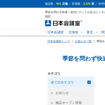
施設数：
902
店舗
／ 部屋数：
3,328
室
／ 利用
季節を問わず快適！室内にテントがあるレンタ
議室
日本会議室
北海道
東北
関
日本会議室トップ
お知らせ一覧
季節を
季節を問わず快
カテゴリ
全てのカテゴリ
お知らせ
施設オープン情報