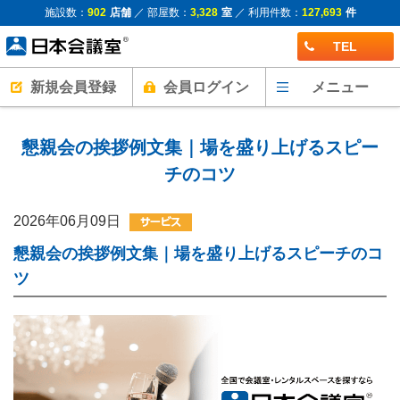
施設数：
902
店舗
／ 部屋数：
3,328
室
／ 利用件数：
127,693
件
TEL
新規会員登録
会員ログイン
メニュー
懇親会の挨拶例文集｜場を盛り上げるスピー
チのコツ
2026年06月09日
懇親会の挨拶例文集｜場を盛り上げるスピーチのコ
ツ