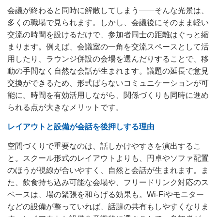
会議が終わると同時に解散してしまう——そんな光景は、
多くの職場で見られます。しかし、会議後にそのまま軽い
交流の時間を設けるだけで、参加者同士の距離はぐっと縮
まります。例えば、会議室の一角を交流スペースとして活
用したり、ラウンジ併設の会場を選んだりすることで、移
動の手間なく自然な会話が生まれます。議題の延長で意見
交換ができるため、形式ばらないコミュニケーションが可
能に。時間を有効活用しながら、関係づくりも同時に進め
られる点が大きなメリットです。
レイアウトと設備が会話を後押しする理由
空間づくりで重要なのは、話しかけやすさを演出するこ
と。スクール形式のレイアウトよりも、円卓やソファ配置
のほうが視線が合いやすく、自然と会話が生まれます。ま
た、飲食持ち込み可能な会場や、フリードリンク対応のス
ペースは、場の緊張を和らげる効果も。Wi-Fiやモニター
などの設備が整っていれば、話題の共有もしやすくなりま