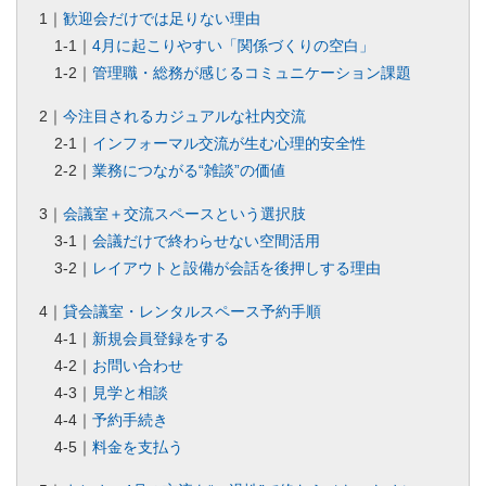
1｜
歓迎会だけでは足りない理由
1-1｜
4月に起こりやすい「関係づくりの空白」
1-2｜
管理職・総務が感じるコミュニケーション課題
2｜
今注目されるカジュアルな社内交流
2-1｜
インフォーマル交流が生む心理的安全性
2-2｜
業務につながる“雑談”の価値
3｜
会議室＋交流スペースという選択肢
3-1｜
会議だけで終わらせない空間活用
3-2｜
レイアウトと設備が会話を後押しする理由
4｜
貸会議室・レンタルスペース予約手順
4-1｜
新規会員登録をする
4-2｜
お問い合わせ
4-3｜
見学と相談
4-4｜
予約手続き
4-5｜
料金を支払う