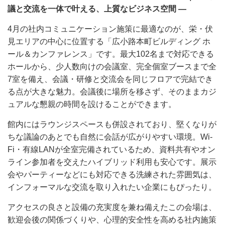
議と交流を一体で叶える、上質なビジネス空間 ―
4月の社内コミュニケーション施策に最適なのが、栄・伏
見エリアの中心に位置する「広小路本町ビルディング ホ
ール＆カンファレンス」です。最大102名まで対応できる
ホールから、少人数向けの会議室、完全個室ブースまで全
7室を備え、会議・研修と交流会を同じフロアで完結でき
る点が大きな魅力。会議後に場所を移さず、そのままカジ
ュアルな懇親の時間を設けることができます。
館内にはラウンジスペースも併設されており、堅くなりが
ちな議論のあとでも自然に会話が広がりやすい環境。Wi-
Fi・有線LANが全室完備されているため、資料共有やオン
ライン参加者を交えたハイブリッド利用も安心です。展示
会やパーティーなどにも対応できる洗練された雰囲気は、
インフォーマルな交流を取り入れたい企業にもぴったり。
アクセスの良さと設備の充実度を兼ね備えたこの会場は、
歓迎会後の関係づくりや、心理的安全性を高める社内施策