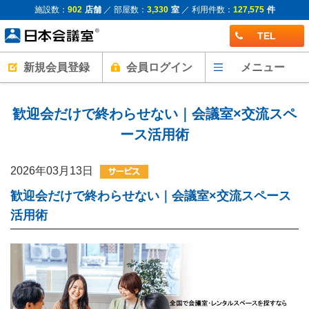
施設数：
902
店舗
／ 部屋数：
3,330
室
／ 利用件数：
127,575
件
TEL
新規会員登録
会員ログイン
メニュー
歓迎会だけで終わらせない｜会議室×交流スペ
ース活用術
2026年03月13日
歓迎会だけで終わらせない｜会議室×交流スペース
活用術