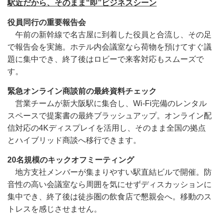
駅近だから、そのまま“即”ビジネスシーン
役員同行の重要報告会
午前の新幹線で名古屋に到着した役員と合流し、その足
で報告会を実施。ホテル内会議室なら荷物を預けてすぐ議
題に集中でき、終了後はロビーで来客対応もスムーズで
す。
緊急オンライン商談前の最終資料チェック
営業チームが新大阪駅に集合し、Wi-Fi完備のレンタル
スペースで提案書の最終ブラッシュアップ。オンライン配
信対応の4Kディスプレイを活用し、そのまま全国の拠点
とハイブリッド商談へ移行できます。
20名規模のキックオフミーティング
地方支社メンバーが集まりやすい駅直結ビルで開催。防
音性の高い会議室なら周囲を気にせずディスカッションに
集中でき、終了後は徒歩圏の飲食店で懇親会へ。移動のス
トレスを感じさせません。