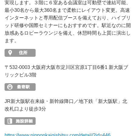
実現します。３階に６室ある会議室は可動壁で連結可能、
最小30名から最大360名まで柔軟にレイアウト変更。高速
インターネットと専用配信ブースを備えており、ハイブリ
ッド研修や国際セミナーにもおすすめです。駅近なのに開
放感あるロビーラウンジを備え、休憩時間も上質に演出し
ます。
〒532-0003 大阪府大阪市淀川区宮原1丁目6番1 新大阪ブ
リックビル3階
JR新大阪駅在来線・新幹線降口／地下鉄「新大阪駅」北
改札口より徒步3分
https://www.nipponkaigishitsu.com/detail/?id=446