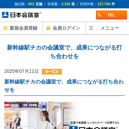
施設数：
902
店舗
／ 部屋数：
3,328
室
／ 利用件数：
127,706
件
TEL
新規会員登録
会員ログイン
メニュー
新幹線駅チカの会議室で、成果につながる打
ち合わせを
2025年07月11日
新幹線駅チカの会議室で、成果につながる打ち合わ
せを