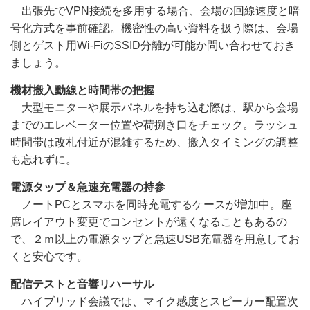
出張先でVPN接続を多用する場合、会場の回線速度と暗
号化方式を事前確認。機密性の高い資料を扱う際は、会場
側とゲスト用Wi-FiのSSID分離が可能か問い合わせておき
ましょう。
機材搬入動線と時間帯の把握
大型モニターや展示パネルを持ち込む際は、駅から会場
までのエレベーター位置や荷捌き口をチェック。ラッシュ
時間帯は改札付近が混雑するため、搬入タイミングの調整
も忘れずに。
電源タップ＆急速充電器の持参
ノートPCとスマホを同時充電するケースが増加中。座
席レイアウト変更でコンセントが遠くなることもあるの
で、２ｍ以上の電源タップと急速USB充電器を用意してお
くと安心です。
配信テストと音響リハーサル
ハイブリッド会議では、マイク感度とスピーカー配置次