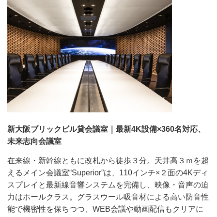
新大阪ブリックビル貸会議室｜最新4K設備×360名対応、
未来志向会議室
在来線・新幹線ともに改札から徒歩３分。天井高３ｍを超
えるメイン会議室“Superior”は、110インチ×２面の4Kディ
スプレイと最新線音響システムを完備し、映像・音声の迫
力はホールクラス。グラスウール吸音材による高い防音性
能で機密性を保ちつつ、WEB会議や動画配信もクリアに