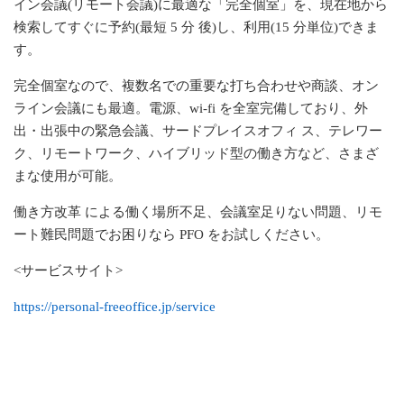
イン会議(リモート会議)に最適な「完全個室」を、現在地から
検索してすぐに予約(最短
5
分 後)し、利用(
15
分単位)できま
す。
完全個室なので、複数名での重要な打ち合わせや商談、オン
ライン会議にも最適。
電源、
wi-fi
を全室完備しており、外
出・出張中の緊急会議、サードプレイスオフィ ス、テレワー
ク、リモートワーク、ハイブリッド型の働き方など、さまざ
まな使用が可能。
働き方改革 による働く場所不足、会議室足りない問題、リモ
ート難民問題でお困りなら
PFO
をお試しください。
<サービスサイト>
https://personal-freeoffice.jp/service