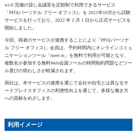
wi-fi
完備の貸し会議室を定額制で利用できるサービス
「
PFO
(パーソナル フリー オフィス)」を
2021
年
10
月から試験
サービスを行っており、
2022
年
2
月
1
日から正式サービスを
開始しました。
今回、両者のサービスが連携することにより「
PFO
(パーソナ
ル フリー オフィス)」会員は、予約時間内にオンラインコミュ
ニケーションツール「
meet in
」を無料で利用が可能となり、
複数名が参加する無料
Web会議ツールの時間制約問題などツー
ル選びの煩わしさが軽減されます。
両社は、本サービスの連携を通じて会社や自宅とは異なるサ
ードプレイスオフィスの利便性向上を通じ
て、多様な働き方
への貢献をめざします。
利用イメージ