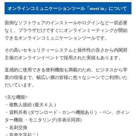
オンラインコミュニケーションツール「
meet in
」について
面倒なソフトウェアのインストールやログインなど一切必要
なく、ブラウザだけですぐにオンラインミーティングが開始
できるオンラインコミュニケーションツールです。
その高いセキュリティーシステムと操作性の良さから内閣府
主催のオンラインイベントで採用された実績もあります。
直感的に使用できる便利機能も満載のため、ビジネスから学
業の現場まで、幅広い層の皆様に色々なシーンでご利用いた
だいています。
<主な機能>
・複数人接続
(
最大
6
人
)
・資料共有
(
ダウンロード・カンペ機能あり
)
・ペン、ポイン
ター機能 ・モニタリング(非表示同席)
・名刺交換
・音声文字起こし