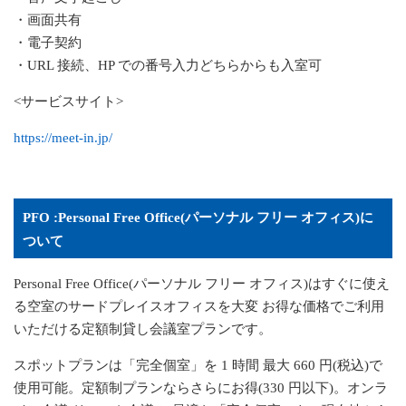
・画面共有
・電子契約
・
URL
接続、
HP
での番号入力どちらからも入室可
<サービスサイト>
https://meet-in.jp/
PFO :Personal Free Office
(パーソナル フリー オフィス)に
ついて
Personal Free Office(
パーソナル フリー オフィス
)
はすぐに使え
る空室のサードプレイスオフィスを大変 お得な価格でご利用
いただける定額制貸し会議室プランです。
スポットプランは「完全個室」を
1
時間 最大
660
円
(
税込
)
で
使用可能。
定額制プランならさらにお得(
330
円以下)。
オンラ