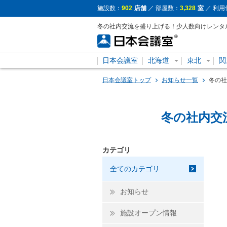
施設数：
902
店舗
／ 部屋数：
3,328
室
／ 利用
冬の社内交流を盛り上げる！少人数向けレンタ
日本会議室
北海道
東北
関
日本会議室トップ
お知らせ一覧
冬の社
冬の社内交
カテゴリ
全てのカテゴリ
お知らせ
施設オープン情報