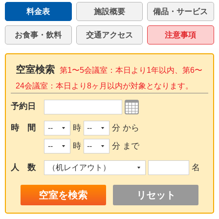
料金表
施設概要
備品・サービス
お食事・飲料
交通アクセス
注意事項
空室検索
第1〜5会議室：本日より1年以内、第6〜
24会議室：本日より8ヶ月以内が対象となります。
予約日
時 間
時
分 から
時
分 まで
人 数
名
リセット