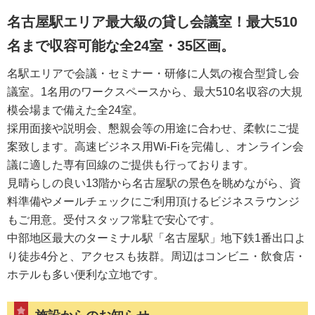
名古屋駅エリア最大級の貸し会議室！最大510
名まで収容可能な全24室・35区画。
名駅エリアで会議・セミナー・研修に人気の複合型貸し会
議室。1名用のワークスペースから、最大510名収容の大規
模会場まで備えた全24室。
採用面接や説明会、懇親会等の用途に合わせ、柔軟にご提
案致します。高速ビジネス用Wi-Fiを完備し、オンライン会
議に適した専有回線のご提供も行っております。
見晴らしの良い13階から名古屋駅の景色を眺めながら、資
料準備やメールチェックにご利用頂けるビジネスラウンジ
もご用意。受付スタッフ常駐で安心です。
中部地区最大のターミナル駅「名古屋駅」地下鉄1番出口よ
り徒歩4分と、アクセスも抜群。周辺はコンビニ・飲食店・
ホテルも多い便利な立地です。