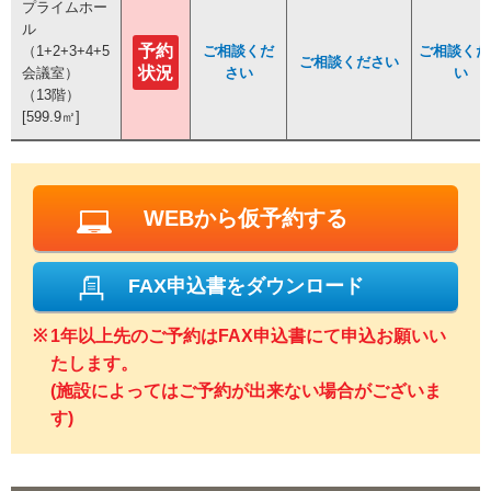
プライムホー
プライムホー
ル
ル
予約
予約
（1+2+3+4+5
（1+2+3+4+5
ご相談くだ
ご相談くだ
ご相談くだ
ご相談くだ
ご相談ください
ご相談ください
状況
状況
会議室）
会議室）
さい
さい
い
い
（13階）
（13階）
[599.9㎡]
[599.9㎡]
WEBから仮予約する
FAX申込書をダウンロード
1年以上先のご予約はFAX申込書にて申込お願いい
たします。
(施設によってはご予約が出来ない場合がございま
す)