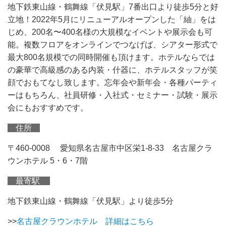
地下鉄東山線・鶴舞線「伏見駅」7番出口より徒歩5分と好
立地！2022年5月にリニューアルオープンした「紬」をは
じめ、200名〜400名様の大規模なイベントや展示会も可
能。複数フロアをオンラインでつなげば、シアター形式で
最大800名規模での同時開催も頂けます。ホテルならでは
の豪華で高級感のある内装・什器に、ホテルスタッフが笑
顔でおもてなし致します。忘年会や新年会・各種パーティ
ーはもちろん、社員研修・入社式・セミナー・試験・展示
会にもおすすめです。
住所
〒460-0008 愛知県名古屋市中区栄1-8-33 名古屋クラ
ウンホテル 5・6・7階
最寄駅
地下鉄東山線・鶴舞線「伏見駅」より徒歩5分
>>
名古屋クラウンホテル 詳細はこちら