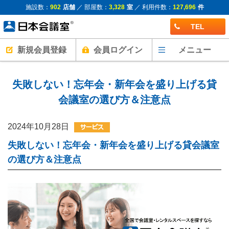
施設数：
902
店舗
／ 部屋数：
3,328
室
／ 利用件数：
127,696
件
TEL
新規会員登録
会員ログイン
メニュー
失敗しない！忘年会・新年会を盛り上げる貸
会議室の選び方＆注意点
2024年10月28日
失敗しない！忘年会・新年会を盛り上げる貸会議室
の選び方＆注意点