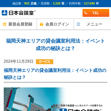
施設数：
902
店舗
／ 部屋数：
3,328
室
／ 利用件数：
127,696
件
TEL
新規会員登録
会員ログイン
メニュー
福岡天神エリアの貸会議室利用法：イベント
成功の秘訣とは？
2024年11月29日
福岡天神エリアの貸会議室利用法：イベント成功の
秘訣とは？