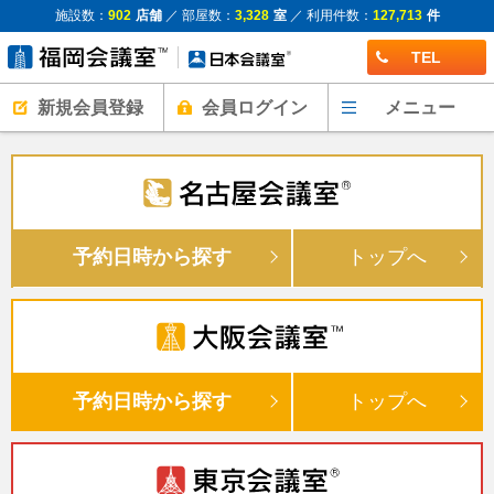
施設数：
902
店舗
／ 部屋数：
3,328
室
／ 利用件数：
127,713
件
TEL
新規会員登録
会員ログイン
メニュー
予約日時から探す
トップへ
予約日時から探す
トップへ