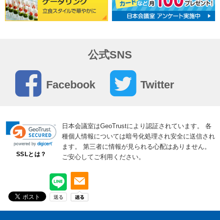
皆さまに日・・・
2025年11月21日
公式SNS
冬商戦を勝ち抜く！小規模商談向け貸会議室活用術
「少人数だからこそ成果につながる、冬商戦の商談術」
・・・
Facebook
Twitter
2025年09月29日
福岡会議室「博多駅JSビル貸会議室」のご予約受付
日本会議室はGeoTrustにより認証されています。
各
種個人情報については暗号化処理され安全に送信され
を開始しました
ます。
第三者に情報が見られる心配はありません。
博多駅JSビル貸会議室 ・・・
SSLとは？
ご安心してご利用ください。
2025年08月27日
成果を高める鍵は立地！博多駅近くの貸会議室活用
術