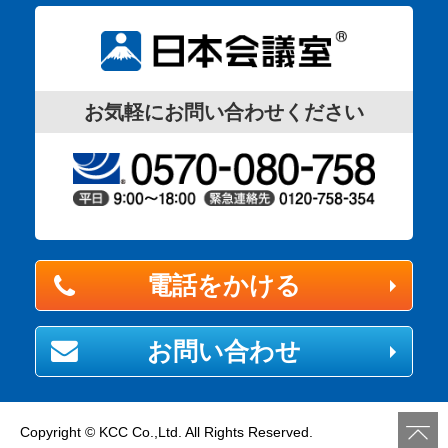
成果に直結する“選べる駅チカ空間”&・・・
2025年08月07日
福岡会議室「シンシャスペース 薬院駅」のご予約
お気軽にお問い合わせください
受付を開始しました
シンシャスペース 薬院駅 ・・・
2025年07月03日
福岡会議室「ふれあい貸し会議室Premiumトヨタレ
ンタリース博多駅前」掲載開始致しました。
電話をかける
ふれあい貸し会議室Premiumトヨタレンタリース博多駅前
・・・
お問い合わせ
2025年06月30日
全国に広がる「リファレンス」貸会議室が日本会議
Copyright © KCC Co.,Ltd. All Rights Reserved.
室に登場！