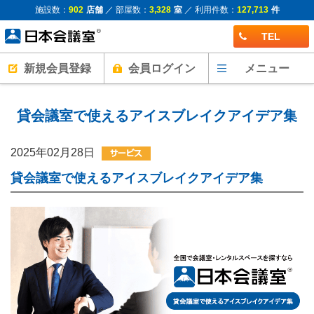
施設数：
902
店舗
／ 部屋数：
3,328
室
／ 利用件数：
127,713
件
TEL
新規会員登録
会員ログイン
メニュー
貸会議室で使えるアイスブレイクアイデア集
2025年02月28日
貸会議室で使えるアイスブレイクアイデア集