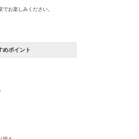
室でお楽しみください。
めポイント
。
り揃え。