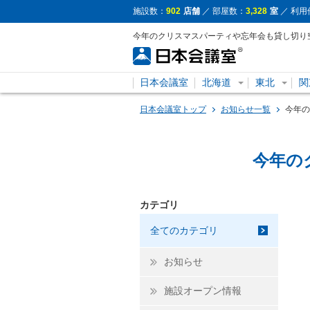
施設数：
902
店舗
／ 部屋数：
3,328
室
／ 利用
今年のクリスマスパーティや忘年会も貸し切り
日本会議室
北海道
東北
関
日本会議室トップ
お知らせ一覧
今年の
今年の
カテゴリ
全てのカテゴリ
お知らせ
施設オープン情報