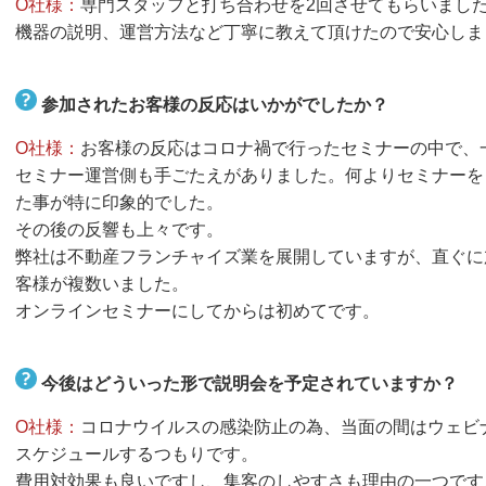
O社様：
専門スタッフと打ち合わせを2回させてもらいまし
機器の説明、運営方法など丁寧に教えて頂けたので安心しま
参加されたお客様の反応はいかがでしたか？
O社様：
お客様の反応はコロナ禍で行ったセミナーの中で、
セミナー運営側も手ごたえがありました。何よりセミナーを
た事が特に印象的でした。
その後の反響も上々です。
弊社は不動産フランチャイズ業を展開していますが、直ぐに
客様が複数いました。
オンラインセミナーにしてからは初めてです。
今後はどういった形で説明会を予定されていますか？
O社様：
コロナウイルスの感染防止の為、当面の間はウェビ
スケジュールするつもりです。
費用対効果も良いですし、集客のしやすさも理由の一つです