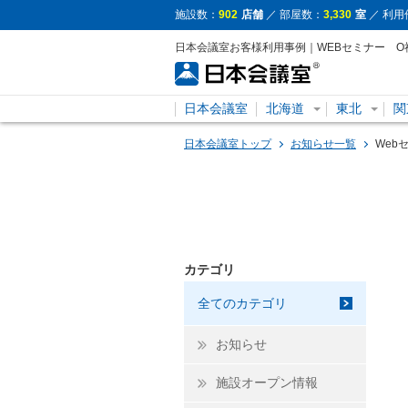
施設数：
902
店舗
／ 部屋数：
3,330
室
／ 利用
日本会議室お客様利用事例｜WEBセミナー O
日本会議室
北海道
東北
関
日本会議室トップ
お知らせ一覧
Web
カテゴリ
全てのカテゴリ
お知らせ
施設オープン情報