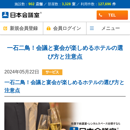
施設数：
902
店舗
／ 部屋数：
3,328
室
／ 利用件数：
127,696
件
TEL
新規会員登録
会員ログイン
メニュー
一石二鳥！会議と宴会が楽しめるホテルの選
び方と注意点
2024年05月22日
一石二鳥！会議と宴会が楽しめるホテルの選び方と
注意点