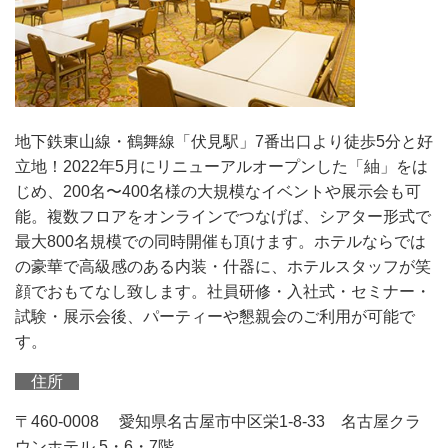
地下鉄東山線・鶴舞線「伏見駅」7番出口より徒歩5分と好
立地！2022年5月にリニューアルオープンした「紬」をは
じめ、200名〜400名様の大規模なイベントや展示会も可
能。複数フロアをオンラインでつなげば、シアター形式で
最大800名規模での同時開催も頂けます。ホテルならでは
の豪華で高級感のある内装・什器に、ホテルスタッフが笑
顔でおもてなし致します。社員研修・入社式・セミナー・
試験・展示会後、パーティーや懇親会のご利用が可能で
す。
住所
〒460-0008 愛知県名古屋市中区栄1-8-33 名古屋クラ
ウンホテル 5・6・7階