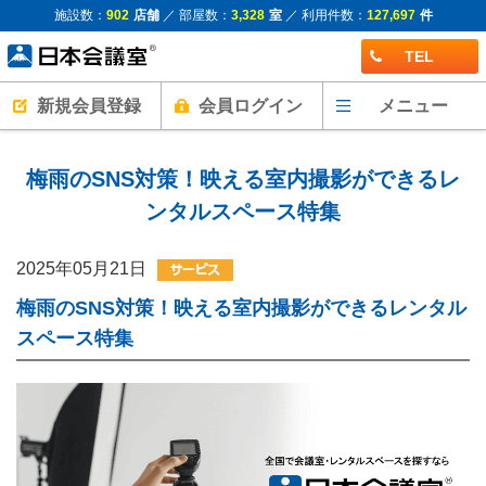
施設数：
902
店舗
／ 部屋数：
3,328
室
／ 利用件数：
127,697
件
TEL
新規会員登録
会員ログイン
メニュー
梅雨のSNS対策！映える室内撮影ができるレ
ンタルスペース特集
2025年05月21日
梅雨のSNS対策！映える室内撮影ができるレンタル
スペース特集