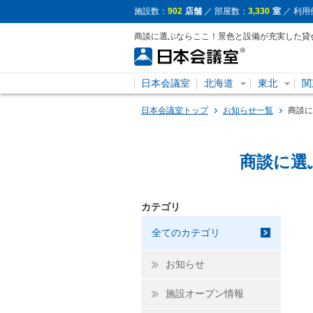
施設数：
902
店舗
／ 部屋数：
3,330
室
／ 利用
商談に選ぶならここ！景色と設備が充実した貸
日本会議室
北海道
東北
関
日本会議室トップ
お知らせ一覧
商談に
商談に選
カテゴリ
全てのカテゴリ
お知らせ
施設オープン情報