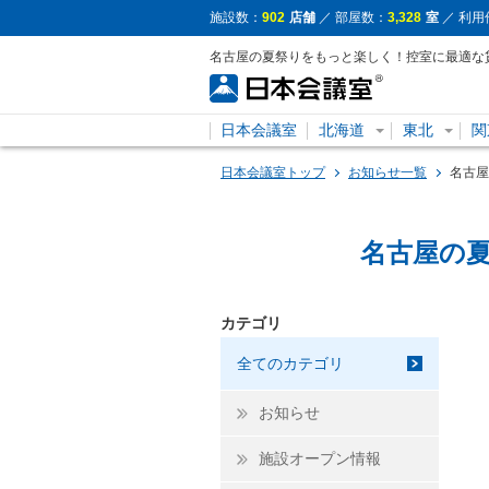
施設数：
902
店舗
／ 部屋数：
3,328
室
／ 利用
名古屋の夏祭りをもっと楽しく！控室に最適な
日本会議室
北海道
東北
関
日本会議室トップ
お知らせ一覧
名古屋
名古屋の
カテゴリ
全てのカテゴリ
お知らせ
施設オープン情報