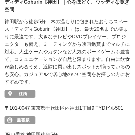
ディディGoburin【神田】｜心をほどく、ウッディな寛ぎ
空間
神田駅から徒歩5分、木の温もりに包まれたおうちスペー
ス「ディディGoburin【神田】」は、最大20名までの集ま
りに最適です。大きなテレビやDVDプレイヤー、プロジ
ェクターも備え、ミーティングから映画鑑賞までマルチに
対応。人生ゲームやカタンなど人気のボードゲームも豊富
で、コミュニケーションが自然と深まります。自由に飲食
が楽しめるうえ、近隣に買い出しスポットが揃っているの
も安心。カジュアルで居心地のいい空間をお探しの方にお
すすめです。
〒101-0047 東京都千代田区内神田1丁目9 TYDビル501
JR山手線 神田駅徒歩5分