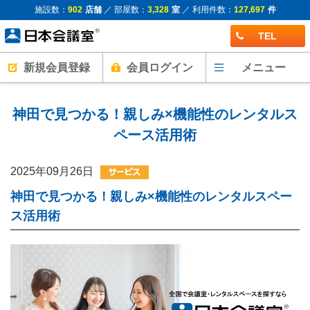
施設数：
902
店舗
／ 部屋数：
3,328
室
／ 利用件数：
127,697
件
TEL
新規会員登録
会員ログイン
メニュー
神田で見つかる！親しみ×機能性のレンタルス
ペース活用術
2025年09月26日
神田で見つかる！親しみ×機能性のレンタルスペー
ス活用術