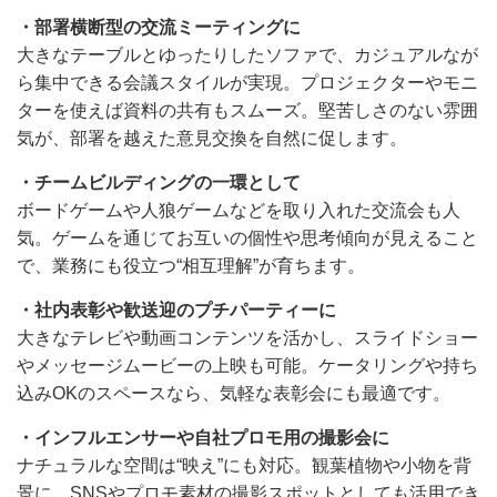
・部署横断型の交流ミーティングに
大きなテーブルとゆったりしたソファで、カジュアルなが
ら集中できる会議スタイルが実現。プロジェクターやモニ
ターを使えば資料の共有もスムーズ。堅苦しさのない雰囲
気が、部署を越えた意見交換を自然に促します。
・チームビルディングの一環として
ボードゲームや人狼ゲームなどを取り入れた交流会も人
気。ゲームを通じてお互いの個性や思考傾向が見えること
で、業務にも役立つ“相互理解”が育ちます。
・社内表彰や歓送迎のプチパーティーに
大きなテレビや動画コンテンツを活かし、スライドショー
やメッセージムービーの上映も可能。ケータリングや持ち
込みOKのスペースなら、気軽な表彰会にも最適です。
・インフルエンサーや自社プロモ用の撮影会に
ナチュラルな空間は“映え”にも対応。観葉植物や小物を背
景に、SNSやプロモ素材の撮影スポットとしても活用でき