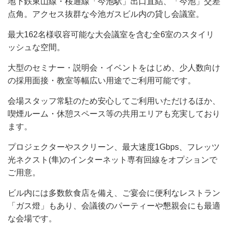
地下鉄東山線・桜通線「今池駅」出口直結、「今池」交差
点角。アクセス抜群な今池ガスビル内の貸し会議室。
最大162名様収容可能な大会議室を含む全6室のスタイリ
ッシュな空間。
大型のセミナー・説明会・イベントをはじめ、少人数向け
の採用面接・教室等幅広い用途でご利用可能です。
会場スタッフ常駐のため安心してご利用いただけるほか、
喫煙ルーム・休憩スペース等の共用エリアも充実しており
ます。
プロジェクターやスクリーン、最大速度1Gbps、フレッツ
光ネクスト(隼)のインターネット専有回線をオプションで
ご用意。
ビル内には多数飲食店を備え、ご宴会に便利なレストラン
「ガス燈」もあり、会議後のパーティーや懇親会にも最適
な会場です。