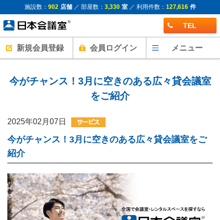
施設数：
902
店舗
／ 部屋数：
3,330
室
／ 利用件数：
127,616
件
TEL
新規会員登録
会員ログイン
メニュー
今がチャンス！3月に空きのある広々貸会議室
をご紹介
2025年02月07日
今がチャンス！3月に空きのある広々貸会議室をご
紹介