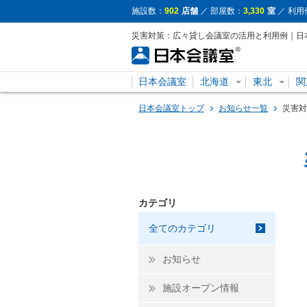
施設数：
902
店舗
／ 部屋数：
3,330
室
／ 利用
災害対策：広々貸し会議室の活用と利用例｜日
日本会議室
北海道
東北
関
日本会議室トップ
お知らせ一覧
災害対
カテゴリ
全てのカテゴリ
お知らせ
施設オープン情報