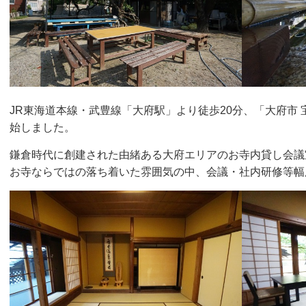
JR東海道本線・武豊線「大府駅」より徒歩20分、「大府市 
始しました。
鎌倉時代に創建された由緒ある大府エリアのお寺内貸し会議
お寺ならではの落ち着いた雰囲気の中、会議・社内研修等幅