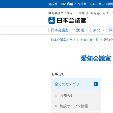
施設数：
902
店舗
／ 部屋数：
3,330
室
／ 利用
愛知会議室「大府市 宝龍山 延命寺」がオー
日本会議室
北海道
東北
関
日本会議室トップ
お知らせ一覧
愛知会
愛知会議室
カテゴリ
全てのカテゴリ
お知らせ
施設オープン情報