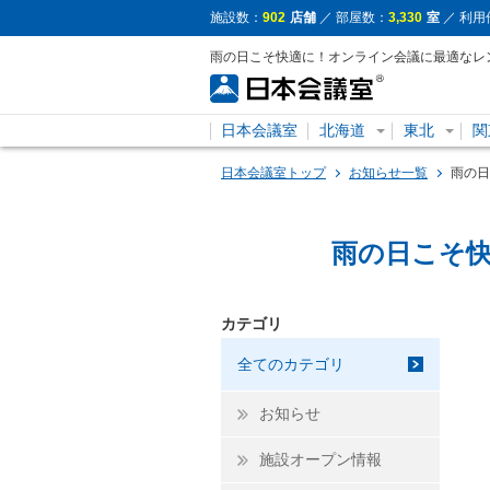
施設数：
902
店舗
／ 部屋数：
3,330
室
／ 利用
雨の日こそ快適に！オンライン会議に最適なレ
日本会議室
北海道
東北
関
日本会議室トップ
お知らせ一覧
雨の日
雨の日こそ
カテゴリ
全てのカテゴリ
お知らせ
施設オープン情報