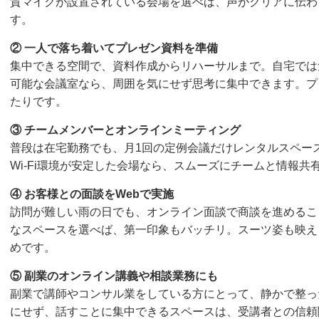
質マイクが設置されている会場を選べば、声がクリアに伝わ
す。
② 一人で落ち着いてプレゼン資料を準備
集中できる空間で、資料作成からリハーサルまで。自宅では
可能な会議室なら、周囲を気にせず思考に集中できます。プ
たりです。
③ チームメンバーとオンラインミーティング
普段は在宅勤務でも、月1回の定例会議だけレンタルスペー
Wi-Fi環境が安定した会場なら、スムーズにチームと情報共
④ お客様との面談をWebで実施
訪問が難しい雨の日でも、オンライン面談で商談を進めるこ
なスペースを選べば、第一印象もバッチリ。スーツ姿も映え
めです。
⑤ 副業のオンライン講義や相談業務にも
副業で講師やコンサル業をしている方にとって、静かで整っ
にせず、話すことに集中できるスペースは、受講者との信頼