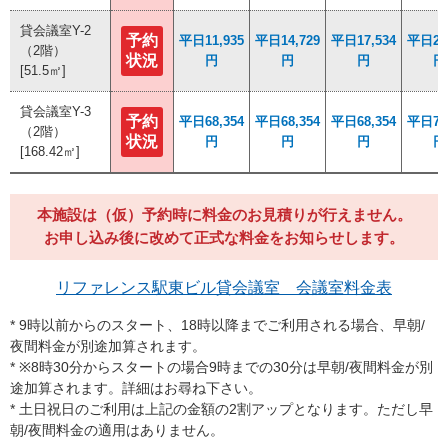
貸会議室Y-2
貸会議室Y-2
予約
予約
平日11,935
平日11,935
平日14,729
平日14,729
平日17,534
平日17,534
平日20,
平日20,
（2階）
（2階）
状況
状況
円
円
円
円
円
円
円
円
[51.5㎡]
[51.5㎡]
貸会議室Y-3
貸会議室Y-3
予約
予約
平日68,354
平日68,354
平日68,354
平日68,354
平日68,354
平日68,354
平日78,
平日78,
（2階）
（2階）
状況
状況
円
円
円
円
円
円
円
円
[168.42㎡]
[168.42㎡]
本施設は（仮）予約時に料金のお見積りが行えません。
お申し込み後に改めて正式な料金をお知らせします。
リファレンス駅東ビル貸会議室 会議室料金表
* 9時以前からのスタート、18時以降までご利用される場合、早朝/
夜間料金が別途加算されます。
* ※8時30分からスタートの場合9時までの30分は早朝/夜間料金が別
途加算されます。詳細はお尋ね下さい。
* 土日祝日のご利用は上記の金額の2割アップとなります。ただし早
朝/夜間料金の適用はありません。