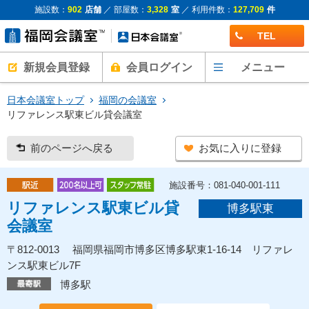
施設数：
902
店舗
／ 部屋数：
3,328
室
／ 利用件数：
127,709
件
TEL
新規会員登録
会員ログイン
メニュー
日本会議室トップ
福岡の会議室
リファレンス駅東ビル貸会議室
前のページへ戻る
お気に入りに登録
施設番号：081-040-001-111
リファレンス駅東ビル貸
博多駅東
会議室
〒812-0013 福岡県福岡市博多区博多駅東1-16-14 リファレ
ンス駅東ビル7F
博多駅