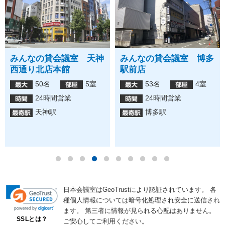
みんなの貸会議室 天神
みんなの貸会議室 博多
西通り北店本館
駅前店
50名
5室
53名
4室
24時間営業
24時間営業
天神駅
博多駅
日本会議室はGeoTrustにより認証されています。
各
種個人情報については暗号化処理され安全に送信され
ます。
第三者に情報が見られる心配はありません。
SSLとは？
ご安心してご利用ください。