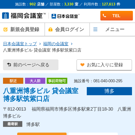
施設数：
902
店舗
／ 部屋数：
3,330
室
／ 利用件数：
127,613
件
TEL
新規会員登録
会員ログイン
メニュー
日本会議室トップ
福岡の会議室
八重洲博多ビル 貸会議室 博多駅筑紫口店
前のページへ戻る
お気に入りに登録
施設番号：081-040-000-295
八重洲博多ビル 貸会議室
博多
博多駅筑紫口店
〒812-0013 福岡県福岡市博多区博多駅東2丁目18-30 八重洲
博多ビル
博多駅