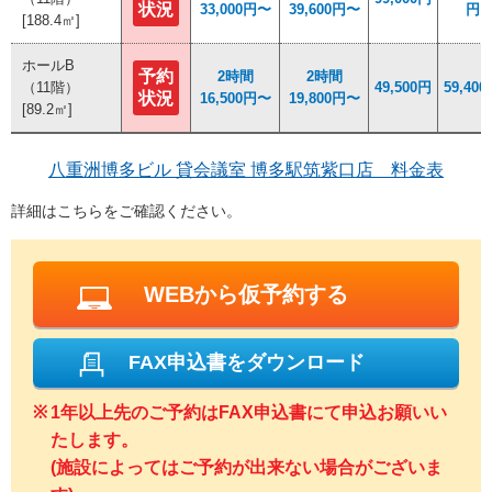
状況
状況
33,000円〜
33,000円〜
39,600円〜
39,600円〜
円
円
[188.4㎡]
[188.4㎡]
ホールB
ホールB
予約
予約
2時間
2時間
2時間
2時間
（11階）
（11階）
49,500円
49,500円
59,40
59,40
状況
状況
16,500円〜
16,500円〜
19,800円〜
19,800円〜
[89.2㎡]
[89.2㎡]
八重洲博多ビル 貸会議室 博多駅筑紫口店 料金表
詳細はこちらをご確認ください。
WEBから仮予約する
FAX申込書をダウンロード
1年以上先のご予約はFAX申込書にて申込お願いい
たします。
(施設によってはご予約が出来ない場合がございま