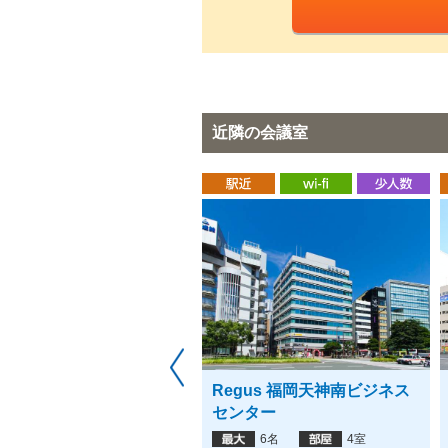
近隣の会議室
進館福間校レンタルスペー
Regus 福岡天神南ビジネス
センター
40名
3室
6名
4室