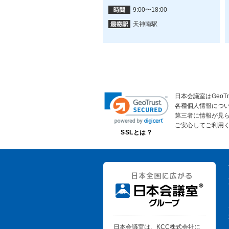
火水木金：9:00-16:00月土日
9:00〜18:00
祝：休み
天神南駅
福間駅
日本会議室はGeoT
各種個人情報につ
第三者に情報が見
ご安心してご利用
SSLとは？
日本会議室は、KCC株式会社に