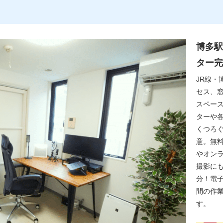
博多駅
ター完
JR線・
セス、
スペー
ターや
くつろ
意。無料
やオンラ
撮影に
分！電
間の作
す。