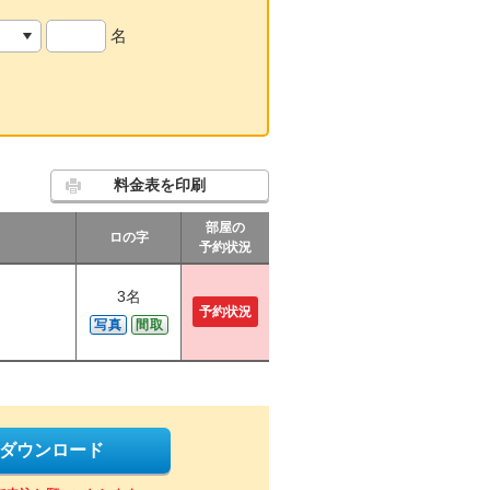
名
料金表を印刷
部屋の
ロの字
予約状況
3名
予約状況
写真
間取
をダウンロード