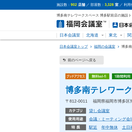
施設数：
902
店舗
／ 部屋数：
3,328
室
／ 利用
博多南テレワークスペース 博多駅前店の施設
日本会議室
北海道
東北
関
日本会議室トップ
福岡の会議室
博多南
前のページへ戻る
博多南テレワーク
〒812-0011 福岡県福岡市博多区博
貸し会議室
会議・ミーティング会
駅近
年中無休
土日