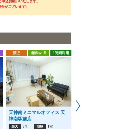
にて申込お願いいたします。
場合がございます)
天神南ミニマルオフィス 天
Regus アクア博多ビジ
神南駅前店
センター
3名
1室
10名
6室