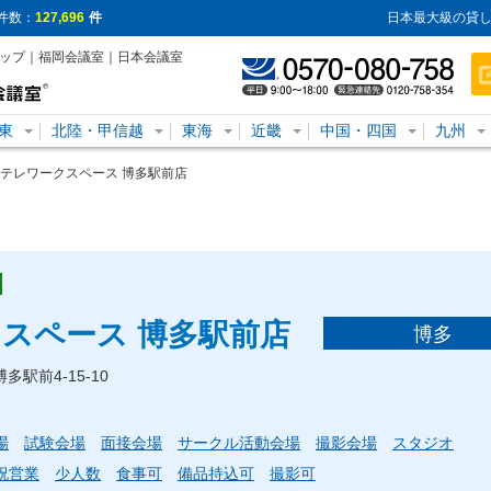
件数：
127,696
件
日本最大級の貸し
トップ｜福岡会議室｜日本会議室
東
北陸・甲信越
東海
近畿
中国・四国
九州
テレワークスペース 博多駅前店
スペース 博多駅前店
博多
多駅前4-15-10
場
試験会場
面接会場
サークル活動会場
撮影会場
スタジオ
祝営業
少人数
食事可
備品持込可
撮影可