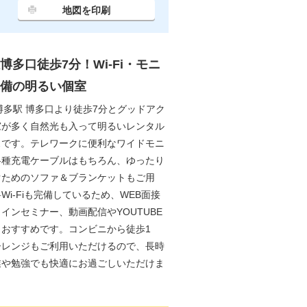
地図を印刷
博多口徒歩7分！Wi-Fi・モニ
備の明るい個室
博多駅 博多口より徒歩7分とグッドアク
窓が多く自然光も入って明るいレンタル
スです。テレワークに便利なワイドモニ
各種充電ケーブルはもちろん、ゆったり
ぐためのソファ＆ブランケットもご用
Wi-Fiも完備しているため、WEB面接
インセミナー、動画配信やYOUTUBE
もおすすめです。コンビニから徒歩1
子レンジもご利用いただけるので、長時
業や勉強でも快適にお過ごしいただけま