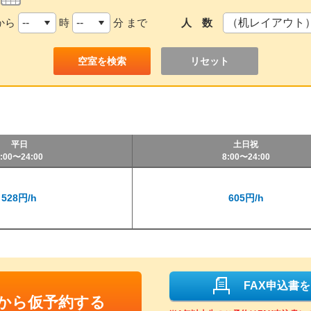
から
時
分 まで
人 数
リセット
平日
土日祝
:00〜24:00
8:00〜24:00
528円/h
605円/h
FAX申込書
Bから仮予約する