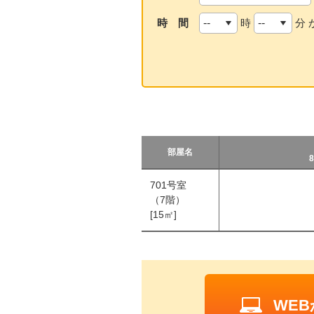
時 間
時
分 
部屋名
8
701号室
（7階）
[15㎡]
WE