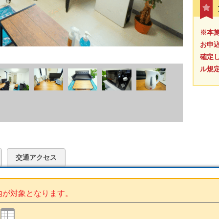
※本
お申
確定
ル規
交通アクセス
内が対象となります。