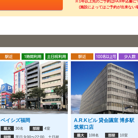
1年以上先のご予約はFAX申込書
(施設によってはご予約が出来ない
ベイシズ福岡
A.R.Kビル 貸会議室 博多駅
筑紫口店
30名
4室
108名
10室
平日 9:00〜22:00 土日祝