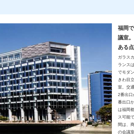
福岡で
議室。
ある点
ガラスカ
ランス
でモダ
きわ目
室。交
2番出口
番出口
は福岡
ス可能
間は、
の会議