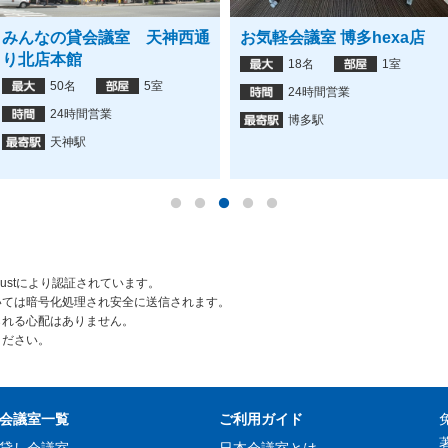
みんなの貸会議室 天神西通
お気軽会議室 博多hexa店
り北店本館
18名
1室
50名
5室
24時間営業
24時間営業
博多駅
天神駅
rustにより認証されています。
いては暗号化処理され安全に送信されます。
られる心配はありません。
ください。
会議室一覧
ご利用ガイド