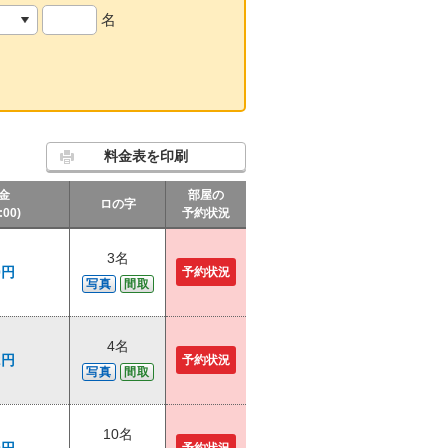
名
料金表を印刷
金
部屋の
ロの字
:00)
予約状況
3名
0円
予約状況
写真
間取
4名
2円
予約状況
写真
間取
10名