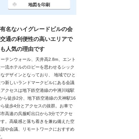
地図を印刷
有名なハイグレードビルの会
交通の利便性の高いエリアで
も人気の理由です
ーテンウォール、天井高2.8m、エント
は一流ホテルのロビーを思わせるシック
ンなデザインとなっており、 地域でひと
立つ新しいランドマークビルにある会議
通アクセスは地下鉄空港線の中洲川端駅
から徒歩2分、地下鉄空港線の天神駅16
から徒歩4分とアクセスの抜群。お車で
都市高速の呉服町出口から3分でアクセ
です。高級感と落ち着きを兼ね備えた空
商談や会議、リモートワークにおすすめ
室。