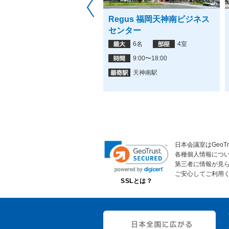
進館香椎本館レンタルスペ
Regus 福岡天神南ビジネス
ス
センター
70名
3室
6名
4室
火水木金：9:00-16:00月土日
9:00〜18:00
祝：休み
天神南駅
西鉄香椎駅,香椎駅
日本会議室はGeoT
各種個人情報につ
第三者に情報が見
ご安心してご利用
SSLとは？