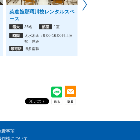
英進館那珂川校レンタルスペ
みんなの貸会議室 博多
ース
店
36名
1室
53名
4室
火水木金：9:00-16:00月土日
24時間営業
祝：休み
博多駅
博多南駅
免責事項
著作権について