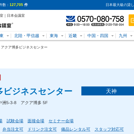
件数：
127,705
件
日本最大級の貸し
議室｜日本会議室
東
北陸・甲信越
東海
近畿
中国・四国
九州
us アクア博多ビジネスセンター
博多ビジネスセンター
天神
洲5-3-8 アクア博多 5F
場
試験会場
面接会場
セミナー会場
弁当注文可
ドリンク注文可
備品レンタル可
スタッフ対応可