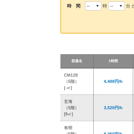
時 間
時
分 
部屋名
1時間
CM128
（5階）
4,400円/h
[-㎡]
玄海
（5階）
3,520円/h
[9㎡]
有明