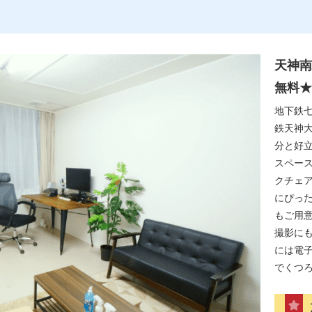
天神南
無料★
地下鉄七
鉄天神大
分と好
スペース
クチェア
にぴった
もご用意
撮影に
には電
でくつ