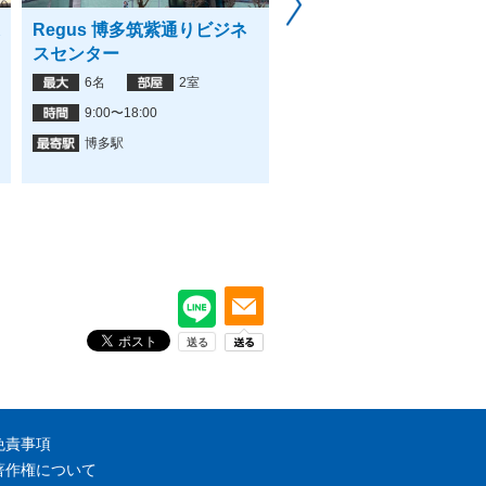
Regus 博多筑紫通りビジネ
Regus 博多駅博多口ビ
スセンター
スセンター
6名
2室
8名
5室
9:00〜18:00
9:00〜18:00
博多駅
博多駅
免責事項
著作権について