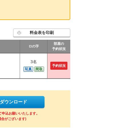
料金表を印刷
部屋の
ロの字
予約状況
3名
予約状況
写真
間取
をダウンロード
にて申込お願いいたします。
場合がございます)