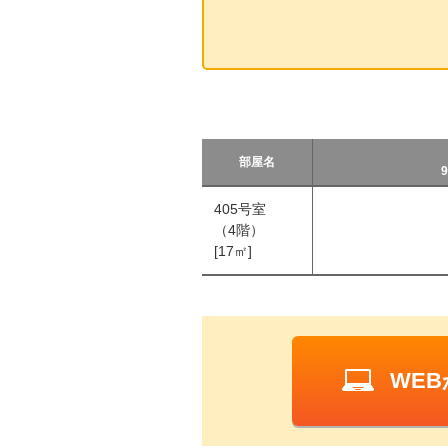
部屋名
9
405号室
（4階）
[17㎡]
WE