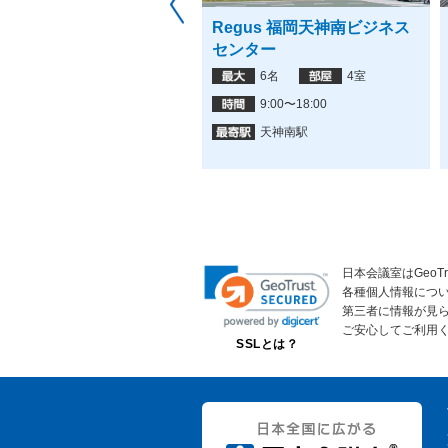
気軽会議室 博多店
Regus 福岡天神南ビジネス
センター
23名
4室
6名
4室
24時間営業
9:00〜18:00
博多駅
天神南駅
日本会議室はGeoT
各種個人情報につ
第三者に情報が見
ご安心してご利用
SSLとは？