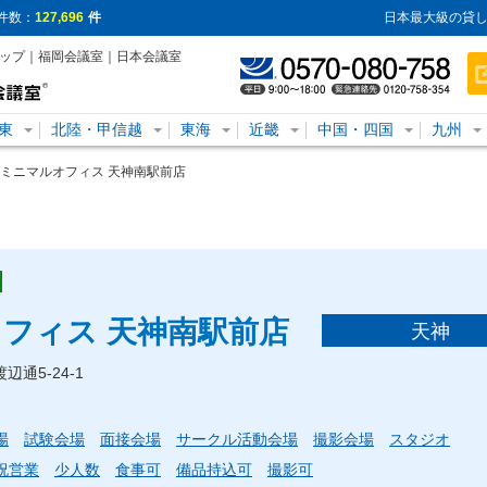
件数：
127,696
件
日本最大級の貸し
トップ｜福岡会議室｜日本会議室
東
北陸・甲信越
東海
近畿
中国・四国
九州
ミニマルオフィス 天神南駅前店
フィス 天神南駅前店
天神
渡辺通5-24-1
場
試験会場
面接会場
サークル活動会場
撮影会場
スタジオ
祝営業
少人数
食事可
備品持込可
撮影可