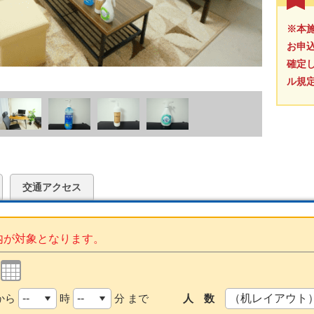
※本
お申
確定
ル規
交通アクセス
内が対象となります。
から
時
分 まで
人 数