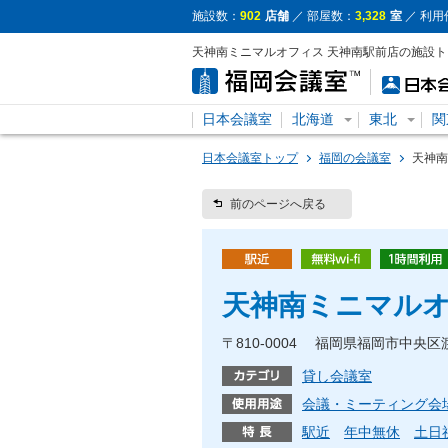
施設数：
902
店舗
／ 部屋数：
3,328
室
／ 利用
天神南ミニマルオフィス 天神南駅前店の施設
日本会議室
北海道
東北
関
日本会議室トップ
福岡の会議室
天神南
前のページへ戻る
天神南ミニマルオ
〒810-0004 福岡県福岡市中央区
貸し会議室
会議・ミーティング会
駅近
年中無休
土日