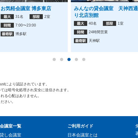
お気軽会議室 博多東店
みんなの貸会議室 天神西通
り北店別館
31名
2室
40名
1室
7:00〜23:00
24時間営業
博多駅
天神駅
rustにより認証されています。
いては暗号化処理され安全に送信されます。
られる心配はありません。
ください。
会議室一覧
ご利用ガイド
貸し会議室
日本会議室とは