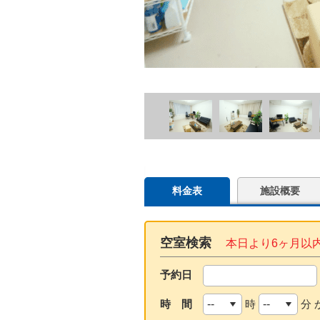
料金表
施設概要
空室検索
本日より6ヶ月以
予約日
時 間
時
分 