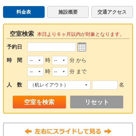
料金表
施設概要
交通アクセス
空室検索
本日より６ヶ月以内が対象となります。
予約日
時 間
時
分 から
時
分 まで
人 数
名
リセット