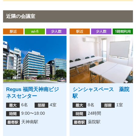
近隣の会議室
Regus 福岡天神南ビジ
シンシャスペース 薬院
ネスセンター
駅
6名
4室
8名
1室
9:00〜18:00
24時間
天神南駅
薬院駅