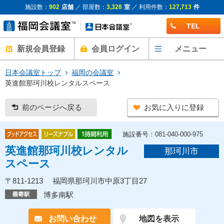
施設数：
902
店舗
／ 部屋数：
3,328
室
／ 利用件数：
127,713
件
TEL
新規会員登録
会員ログイン
メニュー
日本会議室トップ
福岡の会議室
英進館那珂川校レンタルスペース
前のページへ戻る
お気に入りに登録
施設番号：081-040-000-975
英進館那珂川校レンタル
那珂川市
スペース
〒811-1213 福岡県那珂川市中原3丁目27
博多南駅
お問い合わせ
地図を表示