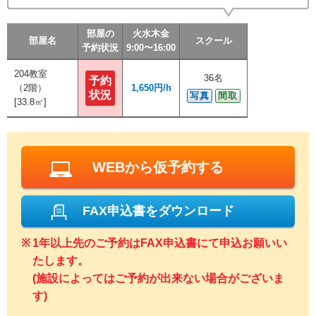
部屋の
部屋の
部屋の
部屋の
火水木金
火水木金
火水木金
火水木金
部屋名
部屋名
部屋名
部屋名
スクール
スクール
スクール
スクール
予約状況
予約状況
予約状況
予約状況
9:00〜16:00
9:00〜16:00
9:00〜16:00
9:00〜16:00
204教室
204教室
36名
36名
予約
予約
（2階）
（2階）
1,650円/h
1,650円/h
状況
状況
写真
写真
間取
間取
[33.8㎡]
[33.8㎡]
WEBから仮予約する
FAX申込書をダウンロード
1年以上先のご予約はFAX申込書にて申込お願いい
たします。
(施設によってはご予約が出来ない場合がございま
す)