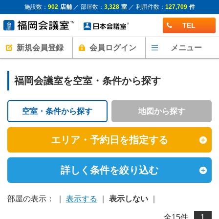
施設数：
902
店舗
／ 部屋数：
3,328
室
／ 利用件数：
127,709
件
TEL
新規会員登録
会員ログイン
メニュー
福岡会議室を空室・条件から探す
空室・条件から探す
地図から探す
エリア・予約日を指定する
詳しく条件を絞り込む
部屋の表示： ｜
表示する
｜
表示しない
｜
全
15
件
1