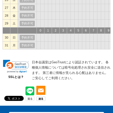
26
26
水
水
予約不可
予約不可
27
27
木
木
予約不可
予約不可
28
28
金
金
予約不可
予約不可
29
29
土
土
予約不可
予約不可
0
0
1
1
2
2
3
3
4
4
5
5
6
6
7
7
8
8
9
9
30
30
日
日
予約不可
予約不可
31
31
月
月
予約不可
予約不可
日本会議室はGeoTrustにより認証されています。
各
種個人情報については暗号化処理され安全に送信され
ます。
第三者に情報が見られる心配はありません。
SSLとは？
ご安心してご利用ください。