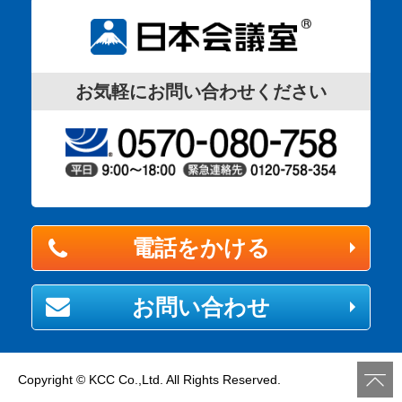
お気軽にお問い合わせください
電話をかける
お問い合わせ
Copyright © KCC Co.,Ltd. All Rights Reserved.