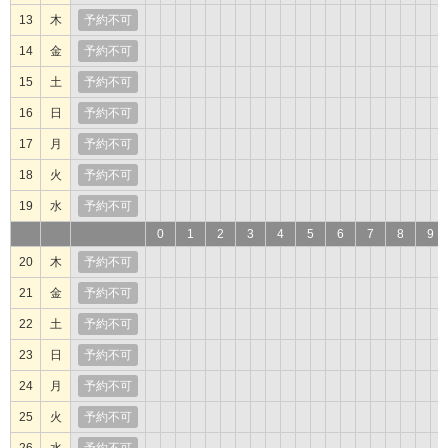
13
13
木
木
予約不可
予約不可
14
14
金
金
予約不可
予約不可
15
15
土
土
予約不可
予約不可
16
16
日
日
予約不可
予約不可
17
17
月
月
予約不可
予約不可
18
18
火
火
予約不可
予約不可
19
19
水
水
予約不可
予約不可
0
0
1
1
2
2
3
3
4
4
5
5
6
6
7
7
8
8
9
9
20
20
木
木
予約不可
予約不可
21
21
金
金
予約不可
予約不可
22
22
土
土
予約不可
予約不可
23
23
日
日
予約不可
予約不可
24
24
月
月
予約不可
予約不可
25
25
火
火
予約不可
予約不可