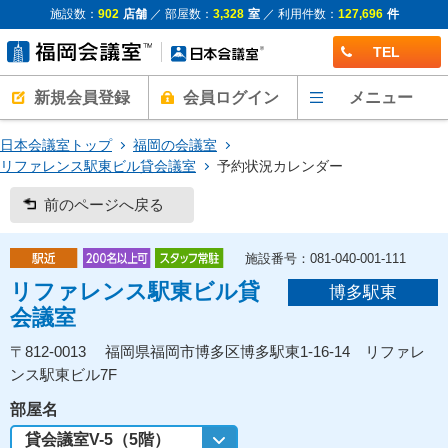
施設数：
902
店舗
／ 部屋数：
3,328
室
／ 利用件数：
127,696
件
TEL
新規会員登録
会員ログイン
メニュー
日本会議室トップ
福岡の会議室
リファレンス駅東ビル貸会議室
予約状況カレンダー
前のページへ戻る
施設番号：081-040-001-111
リファレンス駅東ビル貸
博多駅東
会議室
〒812-0013 福岡県福岡市博多区博多駅東1-16-14 リファレ
ンス駅東ビル7F
部屋名