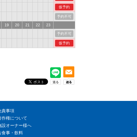
仮予約
予約不可
19
20
21
22
23
予約不可
仮予約
免責事項
著作権について
施設オーナー様へ
お食事・飲料