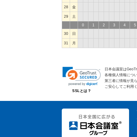
28
金
29
土
0
1
2
3
4
5
30
日
31
月
日本会議室はGeoT
各種個人情報につ
第三者に情報が見
ご安心してご利用
SSLとは？