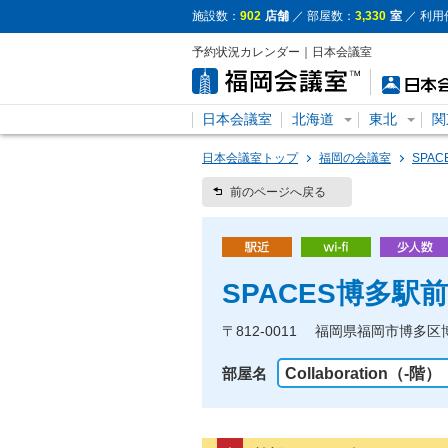
施設数：
902
店舗
／ 部屋数：
3,330
室
／ 利用
予約状況カレンダー｜日本会議室
日本会議室
北海道
東北
関
日本会議室トップ
福岡の会議室
SPA
前のページへ戻る
SPACES博多駅前
〒812-0011 福岡県福岡市博多区
部屋名