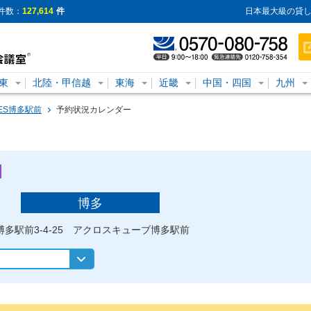
件数：
127,614
件
日本最大級の貸し
東
北陸・甲信越
東海
近畿
中国・四国
九州
CES博多駅前
予約状況カレンダー
博多
博多駅前3-4-25 アクロスキューブ博多駅前