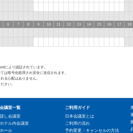
6
7
8
9
10
11
12
13
14
15
16
17
18
rustにより認証されています。
いては暗号化処理され安全に送信されます。
られる心配はありません。
ください。
会議室一覧
ご利用ガイド
貸し会議室
日本会議室とは
ホテル内会議室
ご利用の流れ
ホール
予約変更・キャンセルの方法