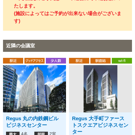
たします。
(施設によってはご予約が出来ない場合がございま
す)
近隣の会議室
Regus 丸の内鉄鋼ビル
Regus 大手町ファース
ビジネスセンター
トスクエアビジネスセン
ター
4名
2室