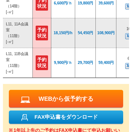
予約
予約
室
室
6,600円/ｈ
6,600円/ｈ
19,800円
19,800円
39,600円
39,600円
状況
状況
（14階）
（14階）
写
写
[-㎡]
[-㎡]
L11, 11A会議
L11, 11A会議
10
10
予約
予約
室
室
18,150円/h
18,150円/h
54,450円
54,450円
108,900円
108,900円
状況
状況
（11階）
（11階）
写
写
[-㎡]
[-㎡]
L11, 11B会議
L11, 11B会議
6
6
予約
予約
室
室
9,900円/ｈ
9,900円/ｈ
29,700円
29,700円
59,400円
59,400円
状況
状況
（11階）
（11階）
写
写
[-㎡]
[-㎡]
WEBから仮予約する
FAX申込書をダウンロード
1年以上先のご予約はFAX申込書にて申込お願いい