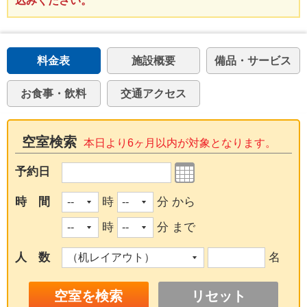
込みください。
料金表
施設概要
備品・サービス
お食事・飲料
交通アクセス
空室検索
本日より6ヶ月以内が対象となります。
予約日
時 間
時
分 から
時
分 まで
人 数
名
リセット