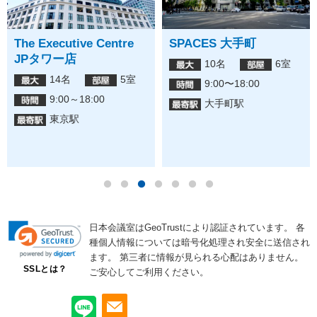
The Executive Centre
SPACES 大手町
JPタワー店
10名
6室
14名
5室
9:00〜18:00
9:00～18:00
大手町駅
東京駅
日本会議室はGeoTrustにより認証されています。
各
種個人情報については暗号化処理され安全に送信され
ます。
第三者に情報が見られる心配はありません。
SSLとは？
ご安心してご利用ください。