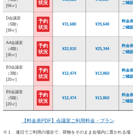
状況
状況
ご確認
ご確認
[56㎡]
[56㎡]
D会議室
D会議室
予約
予約
料金表P
料金表P
（5階）
（5階）
¥31,680
¥31,680
¥35,640
¥35,640
状況
状況
ご確認
ご確認
[39㎡]
[39㎡]
A4会議室
A4会議室
予約
予約
料金表P
料金表P
（4階）
（4階）
¥22,810
¥22,810
¥25,344
¥25,344
状況
状況
ご確認
ご確認
[36㎡]
[36㎡]
B3会議室
B3会議室
予約
予約
料金表P
料金表P
（3階）
（3階）
¥12,474
¥12,474
¥13,860
¥13,860
状況
状況
ご確認
ご確認
[20㎡]
[20㎡]
B5会議室
B5会議室
予約
予約
料金表P
料金表P
（5階）
（5階）
¥12,474
¥12,474
¥13,860
¥13,860
状況
状況
ご確認
ご確認
[20㎡]
[20㎡]
【料金表PDF】会議室ご利用料金・プラン
※１ 連日でご利用の場合で、荷物をそのまま会場内に置かれる場