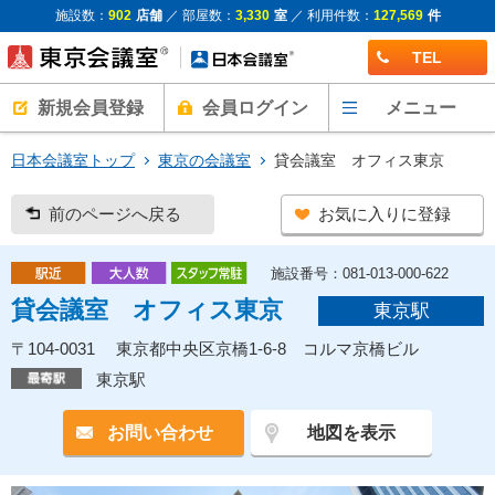
施設数：
902
店舗
／ 部屋数：
3,330
室
／ 利用件数：
127,569
件
TEL
新規会員登録
会員ログイン
メニュー
日本会議室トップ
東京の会議室
貸会議室 オフィス東京
前のページへ戻る
お気に入りに登録
施設番号：081-013-000-622
貸会議室 オフィス東京
東京駅
〒104-0031 東京都中央区京橋1-6-8 コルマ京橋ビル
東京駅
お問い合わせ
地図を表示