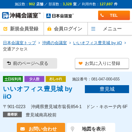
施設数：
902
店舗
／ 部屋数：
3,328
室
／ 利用件数：
127,697
件
TEL
新規会員登録
会員ログイン
メニュー
日本会議室トップ
沖縄の会議室
いいオフィス豊見城 by iiO
交通アクセス
前のページへ戻る
お気に入りに登録
施設番号：081-047-000-655
いいオフィス豊見城 by
豊見城
iiO
〒901-0223 沖縄県豊見城市翁長854-1 ドン・キホーテ内 6F
豊見城南高校前
お問い合わせ
地図を表示