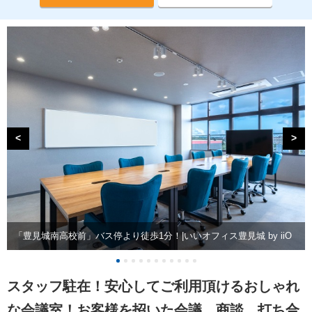
<
>
「豊見城南高校前」バス停より徒歩1分！|いいオフィス豊見城 by iiO
スタッフ駐在！安心してご利用頂けるおしゃれ
な会議室！お客様を招いた会議、商談、打ち合