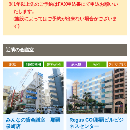
1年以上先のご予約はFAX申込書にて申込お願いい
たします。
(施設によってはご予約が出来ない場合がございま
す)
近隣の会議室
みんなの貸会議室 那覇
Regus COI那覇ビルビジ
泉崎店
ネスセンター