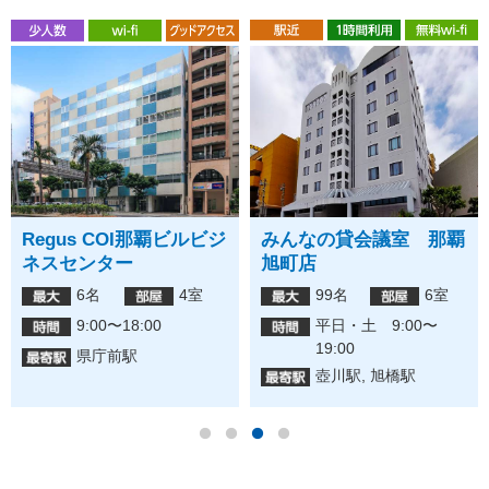
Regus COI那覇ビルビジ
みんなの貸会議室 那覇
ネスセンター
旭町店
6名
4室
99名
6室
9:00〜18:00
平日・土 9:00〜
19:00
県庁前駅
壺川駅, 旭橋駅