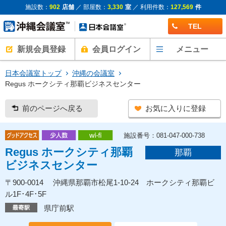
施設数：
902
店舗
／ 部屋数：
3,330
室
／ 利用件数：
127,569
件
TEL
新規会員登録
会員ログイン
メニュー
日本会議室トップ
沖縄の会議室
Regus ホークシティ那覇ビジネスセンター
前のページへ戻る
お気に入りに登録
施設番号：081-047-000-738
Regus ホークシティ那覇
那覇
ビジネスセンター
〒900-0014 沖縄県那覇市松尾1-10-24 ホークシティ那覇ビ
ル1F･4F･5F
県庁前駅