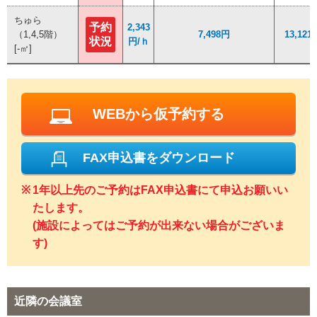
ちゅら
ちゅら
予約
予約
2,343
2,343
（1,4,5階）
（1,4,5階）
7,498円
7,498円
13,121
13,121
状況
状況
円/ｈ
円/ｈ
[-㎡]
[-㎡]
WEBから仮予約する
FAX申込書をダウンロード
1年以上先のご予約はFAX申込書にて申込お願いい
たします。
(施設によってはご予約が出来ない場合がございま
す)
近隣の会議室