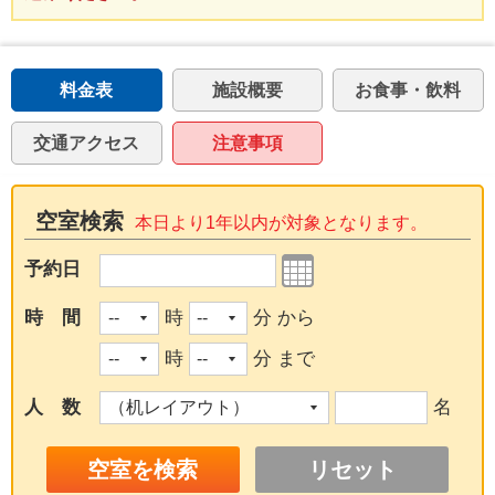
料金表
施設概要
お食事・飲料
交通アクセス
注意事項
空室検索
本日より1年以内が対象となります。
予約日
時 間
時
分 から
時
分 まで
人 数
名
リセット