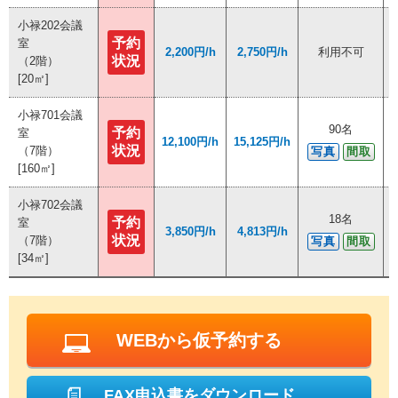
小禄202会議
小禄202会議
予約
予約
室
室
2,200円/h
2,200円/h
2,750円/h
2,750円/h
利用不可
利用不可
状況
状況
（2階）
（2階）
[20㎡]
[20㎡]
小禄701会議
小禄701会議
90名
90名
予約
予約
室
室
12,100円/h
12,100円/h
15,125円/h
15,125円/h
状況
状況
（7階）
（7階）
写真
写真
間取
間取
[160㎡]
[160㎡]
小禄702会議
小禄702会議
18名
18名
予約
予約
室
室
3,850円/h
3,850円/h
4,813円/h
4,813円/h
状況
状況
（7階）
（7階）
写真
写真
間取
間取
[34㎡]
[34㎡]
WEBから仮予約する
FAX申込書をダウンロード