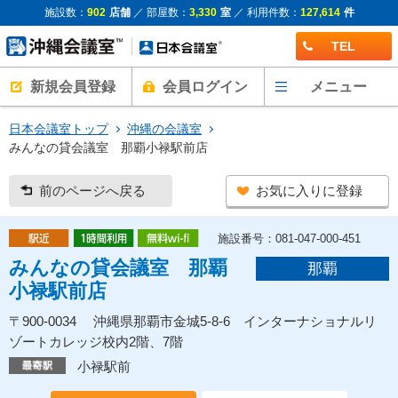
施設数：
902
店舗
／ 部屋数：
3,330
室
／ 利用件数：
127,614
件
TEL
新規会員登録
会員ログイン
メニュー
日本会議室トップ
沖縄の会議室
みんなの貸会議室 那覇小禄駅前店
前のページへ戻る
お気に入りに登録
施設番号：081-047-000-451
みんなの貸会議室 那覇
那覇
小禄駅前店
〒900-0034 沖縄県那覇市金城5-8-6 インターナショナルリ
ゾートカレッジ校内2階、7階
小禄駅前