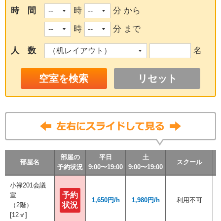
時 間
時
分 から
時
分 まで
人 数
名
リセット
部屋の
部屋の
部屋の
部屋の
平日
平日
平日
平日
土
土
土
土
部屋名
部屋名
部屋名
部屋名
スクール
スクール
スクール
スクール
予約状況
予約状況
予約状況
予約状況
9:00〜19:00
9:00〜19:00
9:00〜19:00
9:00〜19:00
9:00〜19:00
9:00〜19:00
9:00〜19:00
9:00〜19:00
小禄201会議
小禄201会議
予約
予約
室
室
1,650円/h
1,650円/h
1,980円/h
1,980円/h
利用不可
利用不可
状況
状況
（2階）
（2階）
[12㎡]
[12㎡]