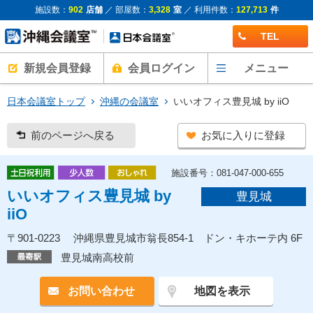
施設数：
902
店舗
／ 部屋数：
3,328
室
／ 利用件数：
127,713
件
TEL
新規会員登録
会員ログイン
メニュー
日本会議室トップ
沖縄の会議室
いいオフィス豊見城 by iiO
前のページへ戻る
お気に入りに登録
施設番号：081-047-000-655
いいオフィス豊見城 by
豊見城
iiO
〒901-0223 沖縄県豊見城市翁長854-1 ドン・キホーテ内 6F
豊見城南高校前
お問い合わせ
地図を表示