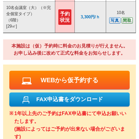
10名会議室（大）（※完
10名会議室（大）（※完
10名
10名
予約
予約
全個室タイプ）
全個室タイプ）
3,300円/ｈ
3,300円/ｈ
状況
状況
（6階）
（6階）
写真
写真
間取
間取
[29㎡]
[29㎡]
本施設は（仮）予約時に料金のお見積りが行えません。
お申し込み後に改めて正式な料金をお知らせします。
WEBから仮予約する
FAX申込書をダウンロード
1年以上先のご予約はFAX申込書にて申込お願いい
たします。
(施設によってはご予約が出来ない場合がございま
す)