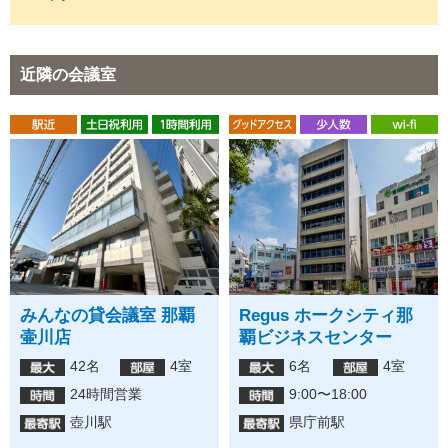
近隣の会議室
Regus ホークシティ那
Regus COI那覇ビルビジ
み
覇ビジネスセンター
ネスセンター
東
6名
4室
6名
4室
9:00〜18:00
9:00〜18:00
県庁前駅
県庁前駅