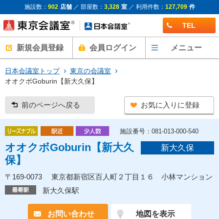
施設数：
902
店舗
／ 部屋数：
3,328
室
／ 利用件数：
127,709
件
TEL
新規会員登録
会員ログイン
メニュー
日本会議室トップ
東京の会議室
オオクボGoburin【新大久保】
前のページへ戻る
お気に入りに登録
施設番号：081-013-000-540
オオクボGoburin【新大久
新大久保
保】
〒169-0073 東京都新宿区百人町２丁目１６ 小林マンション
新大久保駅
お問い合わせ
地図を表示