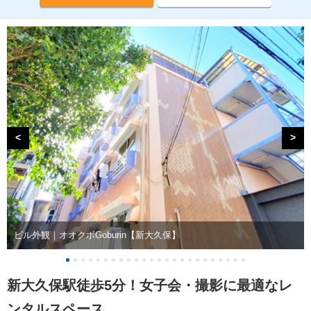
<
>
ビル外観｜オオクボGoburin【新大久保】
新大久保駅徒歩5分！女子会・撮影に最適なレ
ンタルスペース